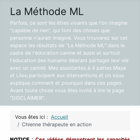
La Méthode ML
Parfois, ce sont les êtres vivants que l'on imagine
"capable de rien", qui font des choses que
personne n'aurait imaginé. Vous trouverez sur cet
espace les résultats de "La Méthode ML" dans le
cadre de l'éducation canine et aussi et surtout
l'éducation des humains désirant partager leur vie
avec un canidé. Mes assistantes à 4 pattes Maya
et Lilou participent aux interventions et on vous
explique comment et pourquoi dans ces pages.
Avant toute chose vous êtes invité à lire la page
"DISCLAIMER".
Vous êtes ici :
Accueil
Chienne thérapeute en action
NOTICE
:
Ces vidéos démontrent les capacités