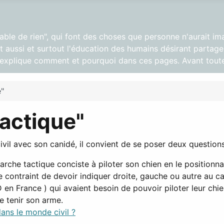
pable de rien", qui font des choses que personne n'aurait im
 aussi et surtout l'éducation des humains désirant partager
s explique comment et pourquoi dans ces pages. Avant toute
"
actique"
vil avec son canidé, il convient de se poser deux question
rche tactique conciste à piloter son chien en le positionna
contraint de devoir indiquer droite, gauche ou autre au c
D en France ) qui avaient besoin de pouvoir piloter leur ch
e tenir son arme.
dans le monde civil ?