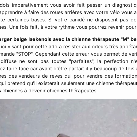
 dois impérativement vous avoir fait passer un diagnosti
pprendre à faire des roues arrières avec votre vélo vous av
ite certaines bases. Si votre canidé ne disposent pas de
s. Une fois fait, à votre rythme vous pourrez revenir pour
rger belge laekenois avec la chienne thérapeute "M" be
 ici visant pour cette ado à résister aux odeurs très appétan
mande "STOP". Cependant cette erreur vous permet de vérif
 diffuse ne sont pas toutes "parfaites", la perfection n'e
 faire face car avant d'être parfait il y beaucoup de fois a
rnes des vendeurs de rèves qui pour vendre des formatio
 qui prétend qu'il existerait seulement une chienne thérape
es chiennes à devenir chiennes thérapeutes.