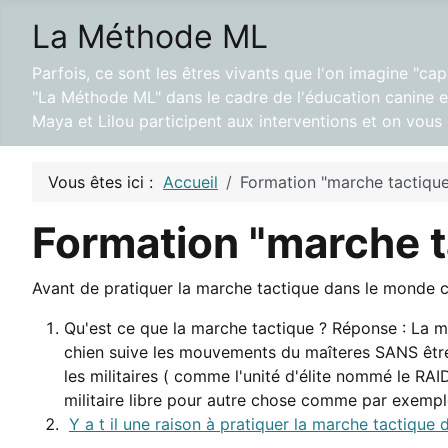
La Méthode ML
Parfois, ce sont les êtres vivants que l'on imagine "ca
"La Méthode ML" dans le cadre de l'éducation canine et
Maya et Lilou participent aux interventions et on vou
Vous êtes ici :
Accueil
Formation "marche tactique
Formation "marche t
Avant de pratiquer la marche tactique dans le monde ci
Qu'est ce que la marche tactique ? Réponse : La ma
chien suive les mouvements du maîteres SANS être 
les militaires ( comme l'unité d'élite nommé le RAI
militaire libre pour autre chose comme par exempl
Y a t il une raison à pratiquer la marche tactique 