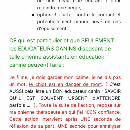
du flux d'eau ( le courant ) pour
rejoindre une berge,
option 3 : lutter contre le courant et
potentiellement mourir noyé en cas
d'épuisement.
CE qui est particulier et que SEULEMENT
les EDUCATEURS CANINS disposant de
telle chienne assistante en éducation
canine peuvent faire :
Je filme, je dois garder mon calme, je ne dis pas
un mot,
le chiot est en danger de mort
. (
C'est
AUSSI cela être un BON éducateur canin : SAVOIR
QU'IL EST SOUVENT URGENT d'ATTENDRE
parfois ...
). Toute la suite de l'action, repose sur
ma
chienne thérapeute
en qui j'ai 100% confiance.
Cette action intervient après
UNE seconde de
réflexion de sa part
. UNE seonde pour annalyser