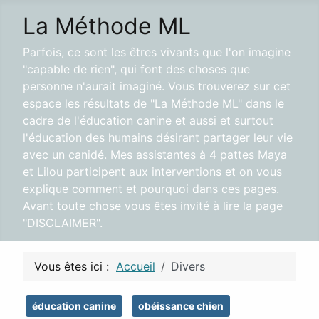
La Méthode ML
Parfois, ce sont les êtres vivants que l'on imagine
"capable de rien", qui font des choses que
personne n'aurait imaginé. Vous trouverez sur cet
espace les résultats de "La Méthode ML" dans le
cadre de l'éducation canine et aussi et surtout
l'éducation des humains désirant partager leur vie
avec un canidé. Mes assistantes à 4 pattes Maya
et Lilou participent aux interventions et on vous
explique comment et pourquoi dans ces pages.
Avant toute chose vous êtes invité à lire la page
"DISCLAIMER".
Vous êtes ici :
Accueil
Divers
éducation canine
obéissance chien