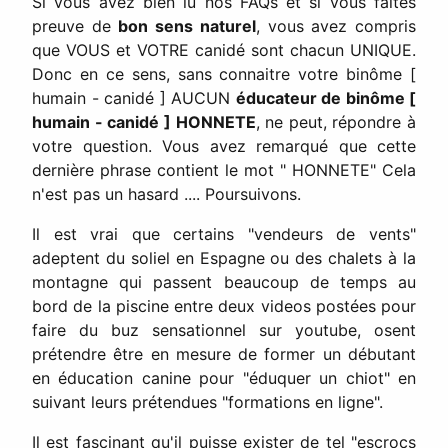
Si vous avez bien lu nos FAQs et si vous faites
preuve de
bon sens naturel
, vous avez compris
que VOUS et VOTRE canidé sont chacun UNIQUE.
Donc en ce sens, sans connaitre votre binôme [
humain - canidé ] AUCUN
éducateur de binôme [
humain - canidé ] HONNETE
, ne peut, répondre à
votre question. Vous avez remarqué que cette
dernière phrase contient le mot " HONNETE" Cela
n'est pas un hasard .... Poursuivons.
Il est vrai que certains "vendeurs de vents"
adeptent du soliel en Espagne ou des chalets à la
montagne qui passent beaucoup de temps au
bord de la piscine entre deux videos postées pour
faire du buz sensationnel sur youtube, osent
prétendre être en mesure de former un débutant
en éducation canine pour "éduquer un chiot" en
suivant leurs prétendues "formations en ligne".
Il est fascinant qu'il puisse exister de tel "escrocs