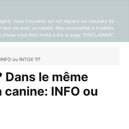
aginé. Vous trouverez sur cet espace les résultats de
 leur vie avec un canidé. Mes assistantes à 4 pattes
 chose vous êtes invité à lire la page "DISCLAIMER".
 INFO ou INTOX ?!?
? Dans le même
n canine: INFO ou