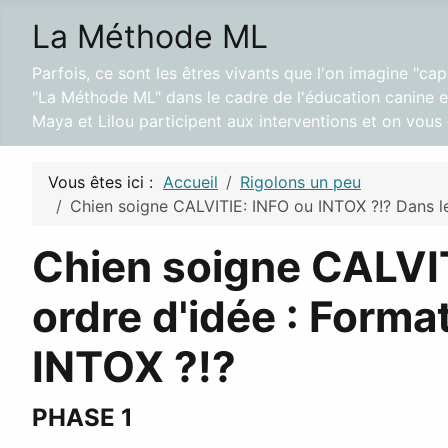
La Méthode ML
Parfois, ce sont les êtres vivants que l'on imagine "ca
"La Méthode ML" dans le cadre de l'éducation canine et
Maya et Lilou participent aux interventions et on vou
Vous êtes ici :
Accueil
Rigolons un peu
Chien soigne CALVITIE: INFO ou INTOX ?!? Dans le
Chien soigne CALVI
ordre d'idée : Forma
INTOX ?!?
PHASE 1