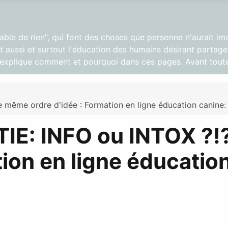
pable de rien", qui font des choses que personne n'aurait im
 aussi et surtout l'éducation des humains désirant partager
s explique comment et pourquoi dans ces pages. Avant toute
 même ordre d'idée : Formation en ligne éducation canine:
TIE: INFO ou INTOX ?!
tion en ligne éducatio