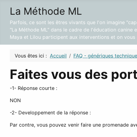
La Méthode ML
Parfois, ce sont les êtres vivants que l'on imagine "ca
"La Méthode ML" dans le cadre de l'éducation canine et
Maya et Lilou participent aux interventions et on vou
Vous êtes ici :
Accueil
FAQ - génériques techniqu
Faites vous des por
-1- Réponse courte :
NON
-2- Developpement de la réponse :
Par contre, vous pouvez venir faire une promenade av