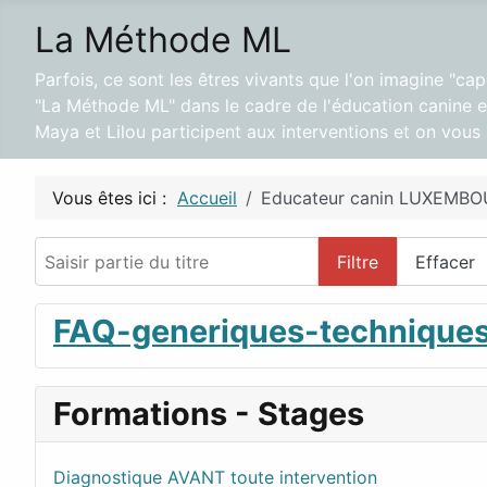
La Méthode ML
Parfois, ce sont les êtres vivants que l'on imagine "ca
"La Méthode ML" dans le cadre de l'éducation canine et
Maya et Lilou participent aux interventions et on vou
Vous êtes ici :
Accueil
Educateur canin LUXEM
Saisir partie du titre
Filtre
Effacer
FAQ-generiques-technique
Formations - Stages
Diagnostique AVANT toute intervention