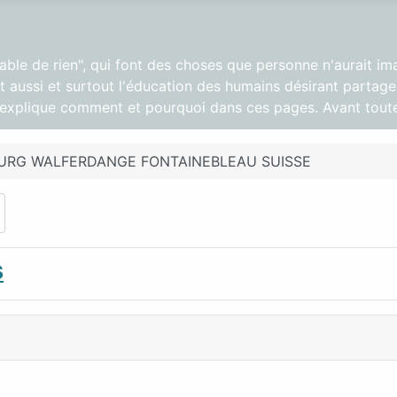
pable de rien", qui font des choses que personne n'aurait im
 aussi et surtout l'éducation des humains désirant partager
s explique comment et pourquoi dans ces pages. Avant toute
BOURG WALFERDANGE FONTAINEBLEAU SUISSE
s