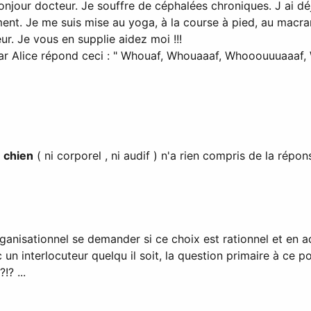
onjour docteur. Je souffre de céphalées chroniques. J ai dé
nt. Je me suis mise au yoga, à la course à pied, au macramé
eur. Je vous en supplie aidez moi !!!
 par Alice répond ceci : " Whouaf, Whouaaaf, Whooouuuaaaf, W
e
chien
( ni corporel , ni audif ) n'a rien compris de la répo
x organisationnel se demander si ce choix est rationnel et 
un interlocuteur quelqu il soit, la question primaire à ce pos
? ...