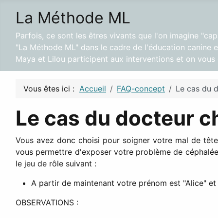
La Méthode ML
Parfois, ce sont les êtres vivants que l'on imagine "ca
"La Méthode ML" dans le cadre de l'éducation canine et
Maya et Lilou participent aux interventions et on vou
Vous êtes ici :
Accueil
FAQ-concept
Le cas du 
Le cas du docteur c
Vous avez donc choisi pour soigner votre mal de têt
vous permettre d'exposer votre problème de céphalées 
le jeu de rôle suivant :
A partir de maintenant votre prénom est "Alice" et
OBSERVATIONS :